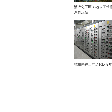
漕泾化工区B3地块丁苯橡
总降压站
杭州来福士广场10kv变